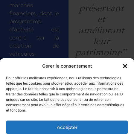
préservant
marchés
financiers, dont le
et
programme
améliorant
d’activité est
centré sur la
leur
création de
patrimoine”
véhicules
d’investissements
Gérer le consentement
Découvrir la
immobiliers
société
résidentiels (FIA)
Pour offrir les meilleures expériences, nous utilisons des technologies
telles que les cookies pour stocker et/ou accéder aux informations des
ainsi que le
appareils. Le fait de consentir à ces technologies nous permettra de
Conseil en
traiter des données telles que le comportement de navigation ou les ID
uniques sur ce site. Le fait de ne pas consentir ou de retirer son
Investissement
consentement peut avoir un effet négatif sur certaines caractéristiques
Immobilier. La
et fonctions.
société est
également
Accepter