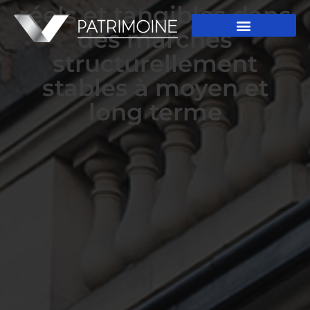
réels et tangibles dans
des marchés
structurellement
stables à moyen et
long terme