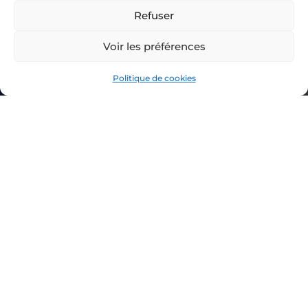
titulaire de la
Refuser
carte
professionnelle
Voir les préférences
pour les activités
de Transactions
Politique de cookies
immobilières sur
immeubles, fonds
de commerces et
Gestion
immobilière.
Notre mission
consiste à rendre
possible pour nos
clients à travers
des
investissements