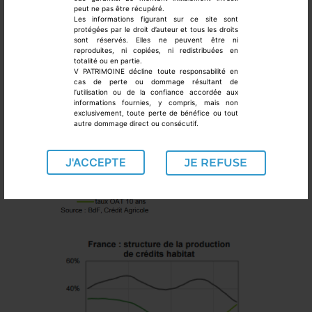
de l’année 2015, avec un montant moyen de
peut ne pas être récupéré.
Les informations figurant sur ce site sont
transaction d’environ 220 000 €.
protégées par le droit d’auteur et tous les droits
sont réservés. Elles ne peuvent être ni
reproduites, ni copiées, ni redistribuées en
totalité ou en partie.
V PATRIMOINE décline toute responsabilité en
cas de perte ou dommage résultant de
l’utilisation ou de la confiance accordée aux
informations fournies, y compris, mais non
exclusivement, toute perte de bénéfice ou tout
autre dommage direct ou consécutif.
J'ACCEPTE
JE REFUSE