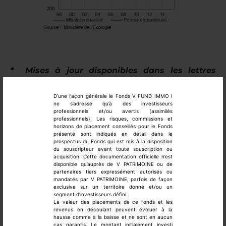
* Mises à jour disponibles dans les lettres
trimestrielles
D’une façon générale le Fonds V FUND IMMO I
Parallèlement, on observe depuis 2015 une
ne s’adresse qu’à des investisseurs
professionnels et/ou avertis (assimilés
inversion de tendance de volumes des mises en
professionnels), Les risques, commissions et
chantier et des permis de construire.
horizons de placement conseillés pour le Fonds
présenté sont indiqués en détail dans le
prospectus du Fonds qui est mis à la disposition
La structure des crédits habitat pour l’année 2015
du souscripteur avant toute souscription ou
illustre une situation confirmant un accès difficile à
acquisition. Cette documentation officielle n’est
disponible qu’auprès de V PATRIMOINE ou de
la propriété ; marquée par une hausse des rachats
partenaires tiers expressément autorisés ou
mandatés par V PATRIMOINE, parfois de façon
de crédits et un recul des nouveaux crédits
exclusive sur un territoire donné et/ou un
immobiliers et des investissements locatifs. Selon
segment d’investisseurs défini.
La valeur des placements de ce fonds et les
les estimations des notaires de France, 800 000
revenus en découlant peuvent évoluer à la
transactions immobilières ont été signées au cours
hausse comme à la baisse et ne sont en aucun
cas garantis. Le montant initialement investi